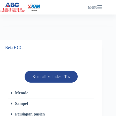
ABC eReports Login
Menu
Beta HCG
Kembali ke Indeks Tes
Metode
Sampel
Persiapan pasien