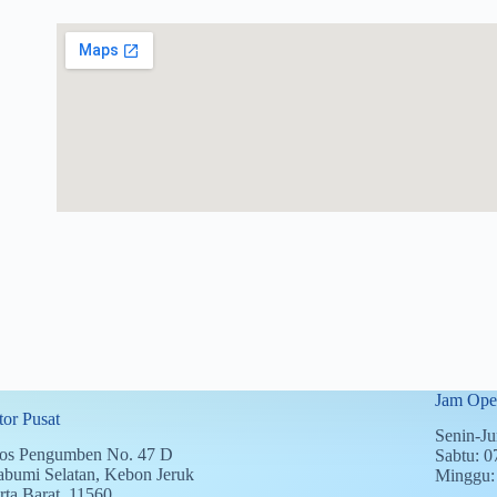
Jam Oper
or Pusat
Senin-Ju
 Pos Pengumben No. 47 D
Sabtu: 0
bumi Selatan, Kebon Jeruk
Minggu: 
rta Barat, 11560