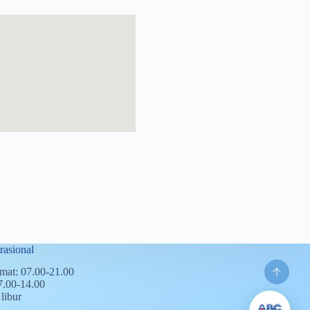
asional
mat: 07.00-21.00
7.00-14.00
libur