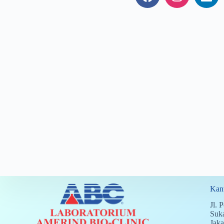
Kant
Jl.
Suka
Jaka