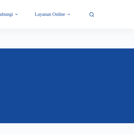
ABC eReports Login
ubungi
Layanan Online