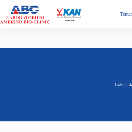
WA: 0815 9810 849
(021) 387 88888
Tenta
Lokasi d