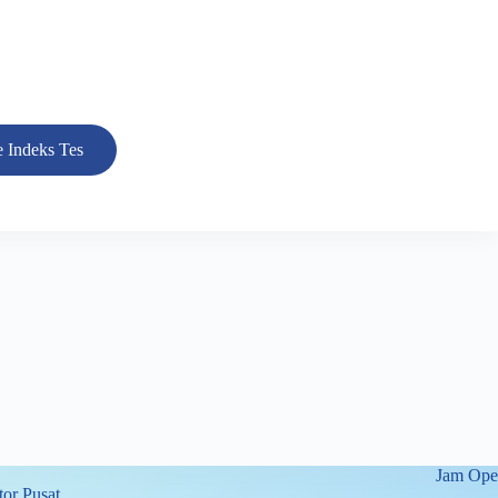
 Indeks Tes
Jam Oper
or Pusat