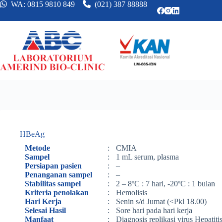
WA: 0815 9810 849
(021) 387 88888
HBeAg
Metode
:
CMIA
Sampel
:
1 mL serum, plasma
Persiapan pasien
:
–
Penanganan sampel
:
–
Stabilitas sampel
:
2 – 8ºC : 7 hari, -20ºC : 1 bulan
Kriteria penolakan
:
Hemolisis
Hari Kerja
:
Senin s/d Jumat (<Pkl 18.00)
Selesai Hasil
:
Sore hari pada hari kerja
Manfaat
:
Diagnosis replikasi virus Hepatiti