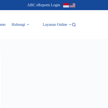
ABC eReports Login
omo
Hubungi
Layanan Online