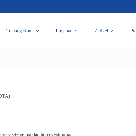
Tentang Kami
Layanan
Artikel
Pr
EDTA)
omocysteinemia dan homocystinuria;