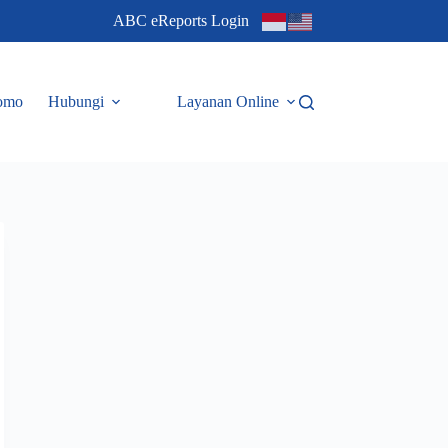
ABC eReports Login
omo
Hubungi
Layanan Online