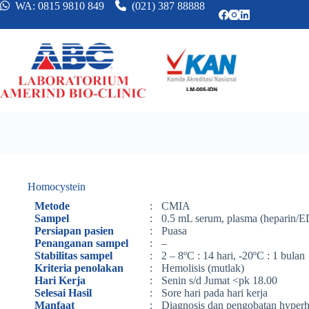
WA: 0815 9810 849
(021) 387 88888
Homocystein
Metode
:
CMIA
Sampel
:
0.5 mL serum, plasma (heparin/
Persiapan pasien
:
Puasa
Penanganan sampel
:
–
Stabilitas sampel
:
2 – 8ºC : 14 hari, -20ºC : 1 bulan
Kriteria penolakan
:
Hemolisis (mutlak)
Hari Kerja
:
Senin s/d Jumat <pk 18.00
Selesai Hasil
:
Sore hari pada hari kerja
Manfaat
:
Diagnosis dan pengobatan hyperh