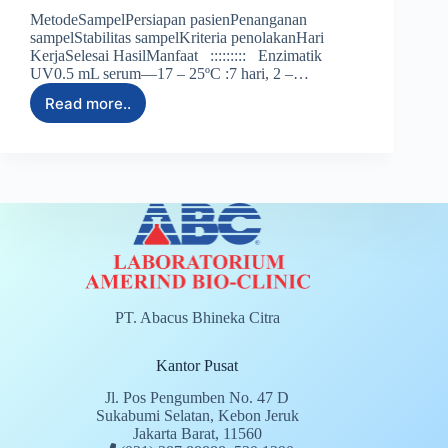
MetodeSampelPersiapan pasienPenanganan
sampelStabilitas sampelKriteria penolakanHari
KerjaSelesai HasilManfaat ::::::::: Enzimatik
UV0.5 mL serum––17 – 25ºC :7 hari, 2 –…
Read more..
PT. Abacus Bhineka Citra
Kantor Pusat
Jl. Pos Pengumben No. 47 D
Sukabumi Selatan, Kebon Jeruk
Jakarta Barat, 11560