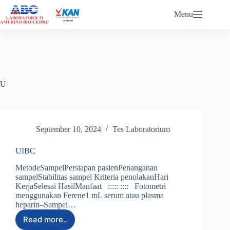
ABC eReports Login
Menu
U
September 10, 2024
Tes Laboratorium
UIBC
MetodeSampelPersiapan pasienPenanganan
sampelStabilitas sampel Kriteria penolakanHari
KerjaSelesai HasilManfaat ::::: :::: Fotometri
menggunakan Ferene1 mL serum atau plasma
heparin–Sampel…
Read more..