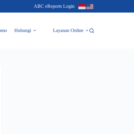
ABC eReports Login
omo
Hubungi
Layanan Online