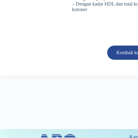
– Dengan kadar HDL dan total kole
koroner
Kembali ke
Kant