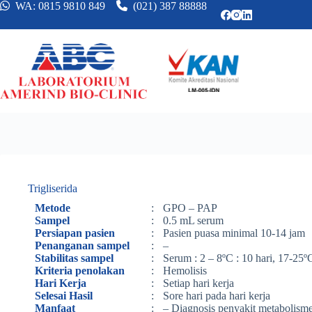
WA: 0815 9810 849
(021) 387 88888
Trigliserida
Metode
:
GPO – PAP
Sampel
:
0.5 mL serum
Persiapan pasien
:
Pasien puasa minimal 10-14 jam
Penanganan sampel
:
–
Stabilitas sampel
:
Serum : 2 – 8ºC : 10 hari, 17-25ºC
Kriteria penolakan
:
Hemolisis
Hari Kerja
:
Setiap hari kerja
Selesai Hasil
:
Sore hari pada hari kerja
Manfaat
:
– Diagnosis penyakit metabolism